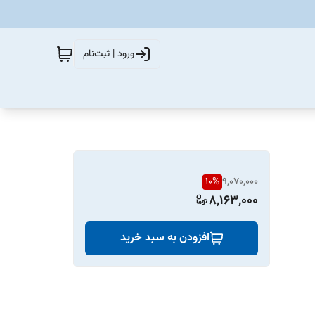
ورود | ثبت‌نام
10
%
9,070,000
8,163,000
افزودن به سبد خرید