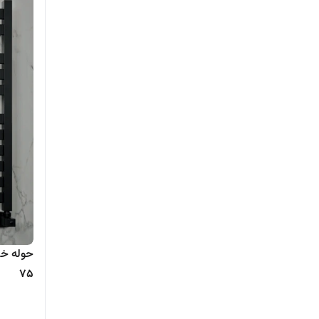
حوله خش
75