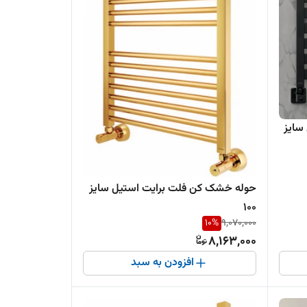
سایز
حوله خشک کن فلت برایت استیل سایز
100
10
%
9,070,000
8,163,000
افزودن به سبد