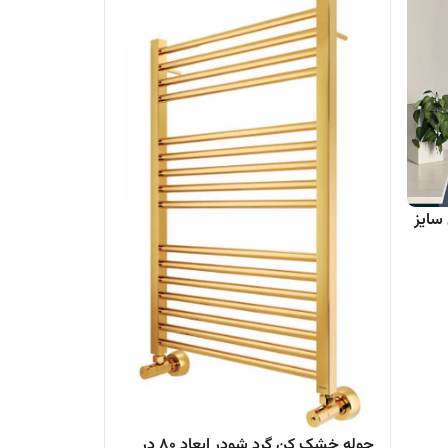
سایز
حوله خشک کن گرد شودر ابعاد 80 در