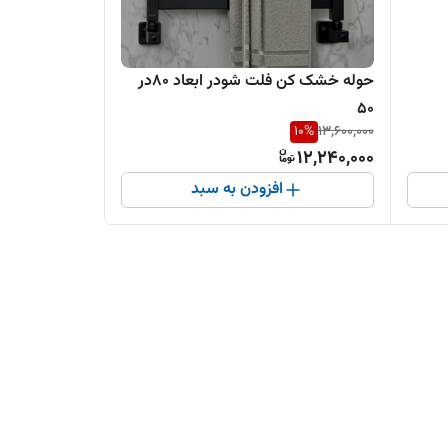
حوله خشک کن فلت شودر ابعاد 80در
50
10
%
13,600,000
12,240,000
افزودن به سبد