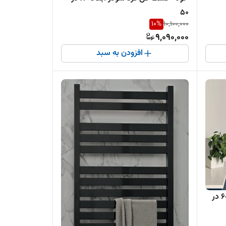
50
10
%
10,100,000
9,090,000
افزودن به سبد
حوله خشک کن فلت شودر ابعاد 60 در