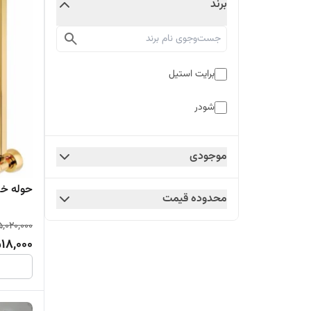
برند
برایت استیل
شودر
موجودی
حوله خش
محدوده قیمت
5,020,000
18,000