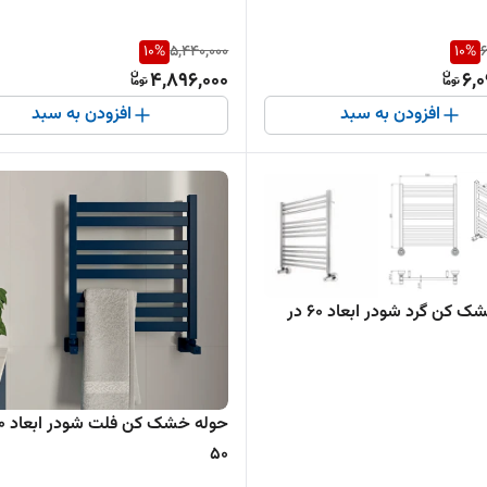
10
%
5,440,000
10
%
6
4,896,000
6,
افزودن به سبد
افزودن به سبد
حوله خشک کن گرد شودر ابعاد 60 در
50