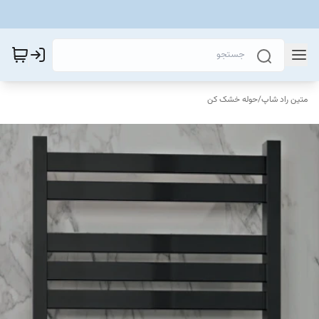
متین راد شاپ
/
حوله خشک کن