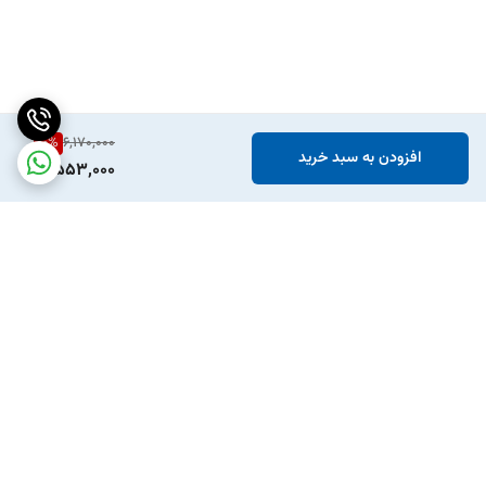
10
%
6,170,000
افزودن به سبد خرید
5,553,000
برگشت به بالا