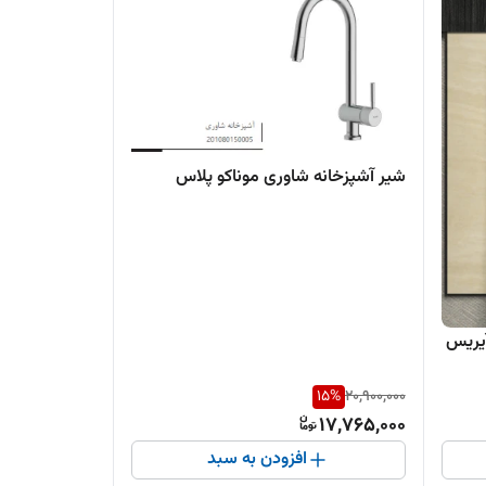
شیر آشپزخانه شاوری موناکو پلاس
یریس
15
%
20,900,000
17,765,000
افزودن به سبد