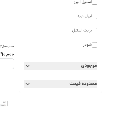
استیل البرز
ایران نوید
برایت استیل
شودر
3,100,000
790,000
یونیکولد
موجودی
محدوده قیمت