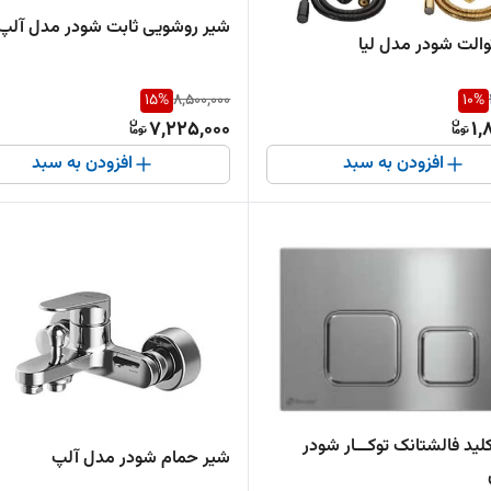
شیر روشویی ثابت شودر مدل آلپ
الت شودر مدل لیا
15
%
8,500,000
10
%
7,225,000
1,
افزودن به سبد
افزودن به سبد
ید فالشتانک توکـــار شودر
شیر حمام شودر مدل آلپ