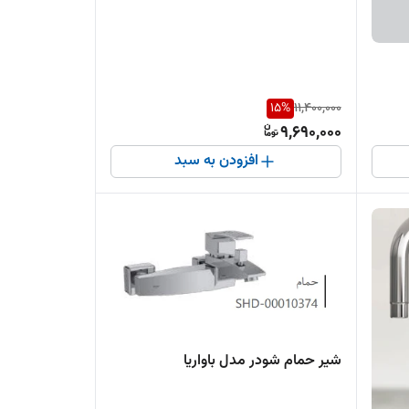
15
%
11,400,000
9,690,000
افزودن به سبد
شیر حمام شودر مدل باواریا