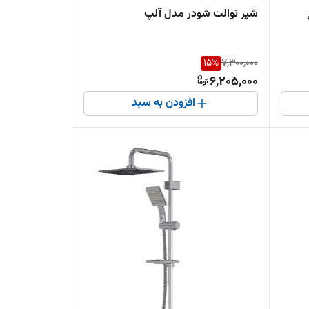
شیر توالت شودر مدل آلپ
15
%
7,300,000
6,205,000
افزودن به سبد