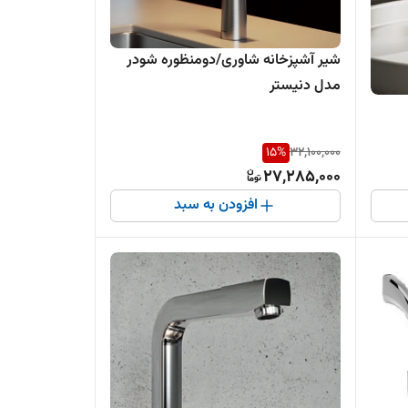
شیر آشپزخانه شاوری/دومنظوره شودر
مدل دنیستر
15
%
32,100,000
27,285,000
افزودن به سبد