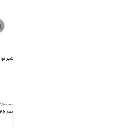
شیر توا
2,500,000
625,000