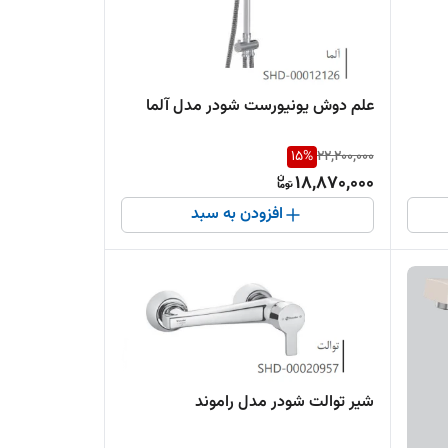
علم دوش یونیورست شودر مدل آلما
15
%
22,200,000
18,870,000
افزودن به سبد
شیر توالت شودر مدل راموند