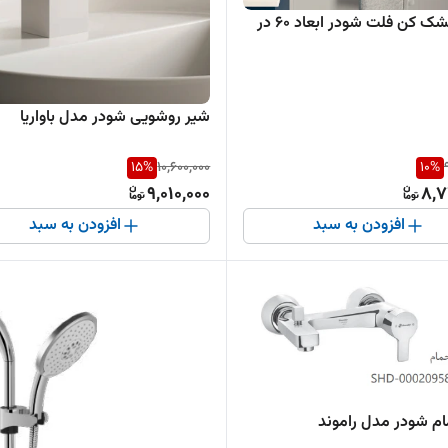
حوله خشک کن فلت شودر ابعاد 60 در
شیر روشویی شودر مدل باواریا
15
%
10,600,000
10
%
9,010,000
8,7
افزودن به سبد
افزودن به سبد
م شودر مدل راموند