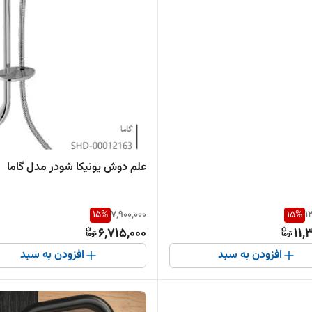
علم دوش یونیکا شودر مدل گاما
15
%
7,900,000
15
%
1
6,715,000
11,
افزودن به سبد
افزودن به سبد