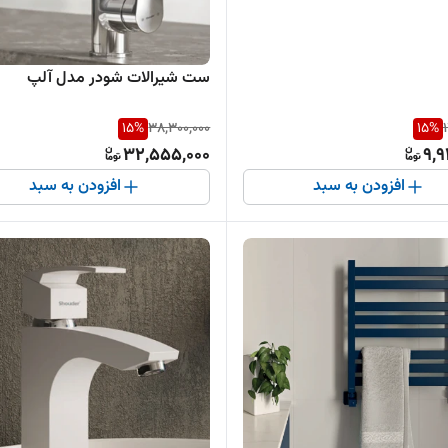
ست شیرالات شودر مدل آلپ
15
%
38,300,000
15
%
32,555,000
9,9
افزودن به سبد
افزودن به سبد