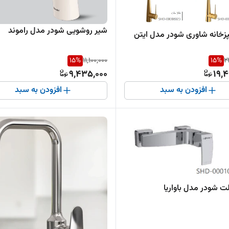
شیر روشویی شودر مدل راموند
زخانه شاوری شودر مدل ایتن
15
%
11,100,000
15
%
2
9,435,000
19,
افزودن به سبد
افزودن به سبد
لت شودر مدل باواریا