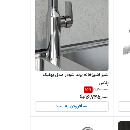
شیر اشپزخانه برند شودر مدل یونیک
پلاس
15
%
19,700,000
16,745,000
افزودن به سبد