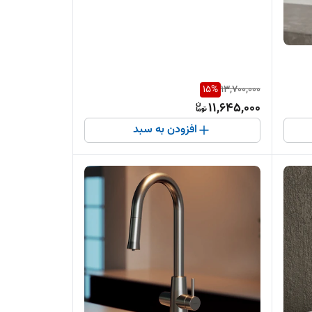
15
%
13,700,000
11,645,000
افزودن به سبد