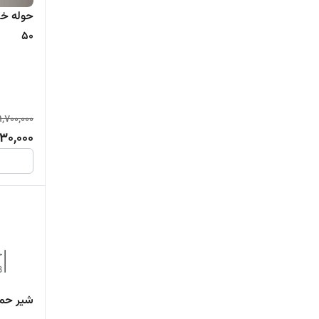
50
9,700,000
30,000
شیر حما