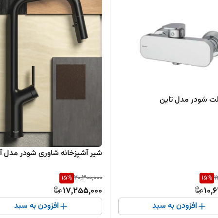
لت شودر مدل تاین
شیر آشپزخانه شاوری شودر مدل آ
15
%
20,300,000
15
%
1
17,255,000
10,
افزودن به سبد
افزودن به سبد