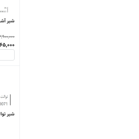
شیر آشپ
2,900,000
465,000
شیر توا