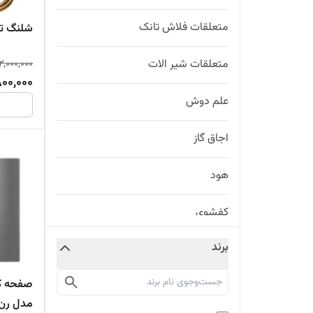
متعلقات فلاش تانک
شلنگ تو
متعلقات شیر الات
2,000,000
800,000
علم دوش
اجاق گاز
هود
کفشوی
برند
حوله خشک کن
صفحه کل
فن کویل
مدل رن