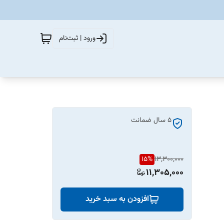
ورود | ثبت‌نام
5 سال ضمانت
15
%
13,300,000
11,305,000
افزودن به سبد خرید