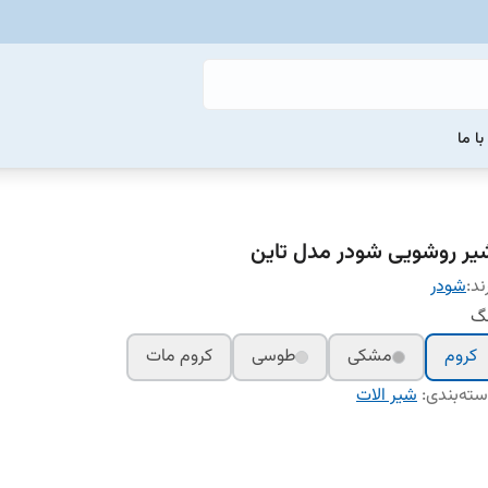
ا ما
یر روشویی شودر مدل تاین
ند:
شودر
نگ
کروم
مشکی
طوسی
کروم مات
ته‌بندی
:
شیر الات