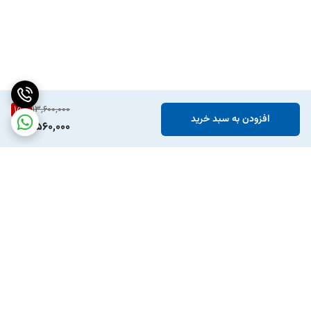
15
%
13,600,000
افزودن به سبد خرید
11,560,000
برگشت به بالا