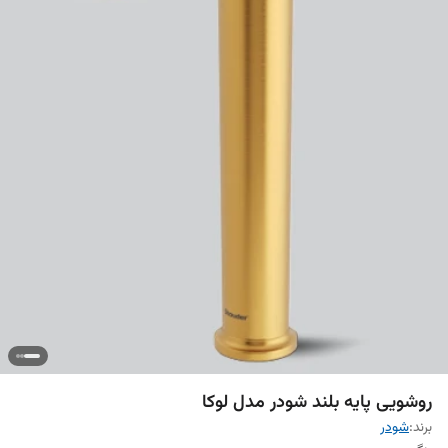
روشویی پایه بلند شودر مدل لوکا
برند:
شودر