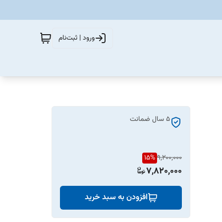
ورود | ثبت‌نام
5 سال ضمانت
15
%
9,200,000
7,820,000
افزودن به سبد خرید