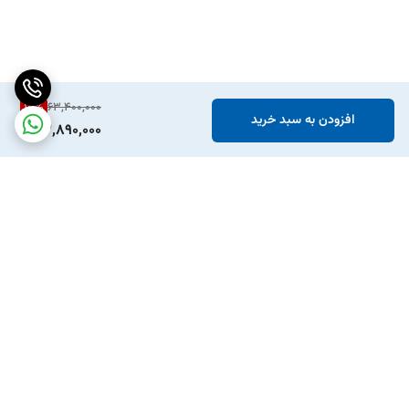
15
%
63,400,000
افزودن به سبد خرید
53,890,000
برگشت به بالا