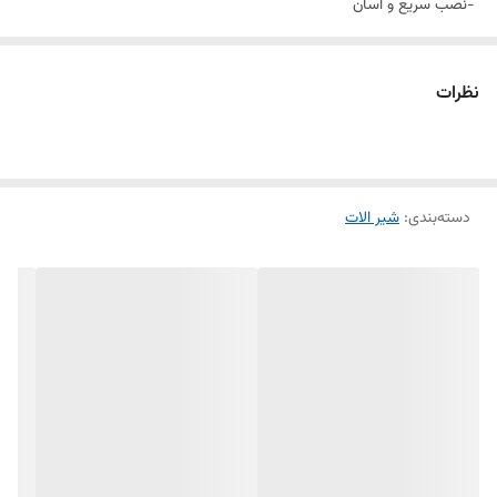
-نصب سریع و آسان
-پاکیزگی آسان
-ساختار ارگونومیک
نظرات
- کارتریج joestik( جواستیک(
-سایز کارتریج: mm 35
-کنترل کیفیت صددرصد
دسته‌بندی
:
- طراحی انحصاری
شیر الات