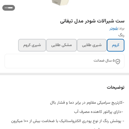
ست شیرالات شودر مدل تیفانی
برند:
شودر
رنگ
کروم
شیری طلایی
مشکی طلایی
شیری کروم
5 سال ضمانت
توضیحات
-کارتریج سرامیکی مقاوم در برابر دما و فشار باال
-دارای پرالتور کاهنده مصرف آب
- پوشش رنگ از نوع پودری الکترواستاتیک با ضخامت بیش از 100 میکرون