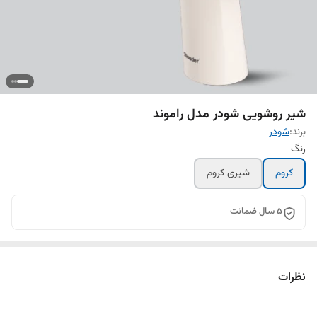
شیر روشویی شودر مدل راموند
برند:
شودر
رنگ
کروم
شیری کروم
5 سال ضمانت
نظرات