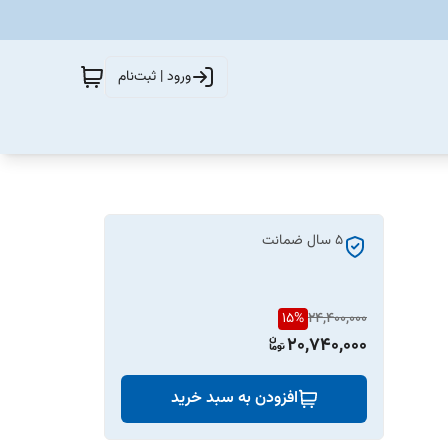
ورود | ثبت‌نام
5 سال ضمانت
15
%
24,400,000
20,740,000
افزودن به سبد خرید