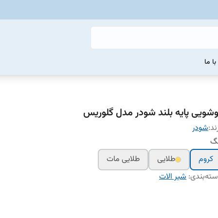
ا ما
وشویی پایه بلند شودر مدل گلوریس
ند:
شودر
نگ
کروم
طلایی
طلایی مات
ته‌بندی
:
شیر الات