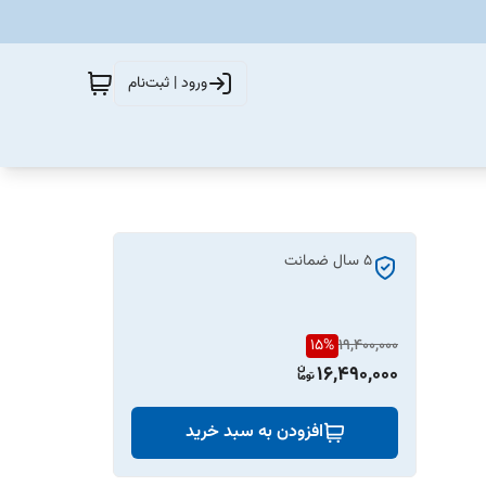
ورود | ثبت‌نام
5 سال ضمانت
15
%
19,400,000
16,490,000
افزودن به سبد خرید