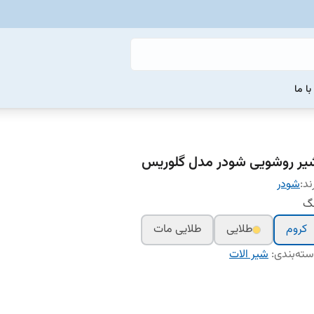
ا ما
یر روشویی شودر مدل گلوریس
ند:
شودر
نگ
کروم
طلایی
طلایی مات
ته‌بندی
:
شیر الات