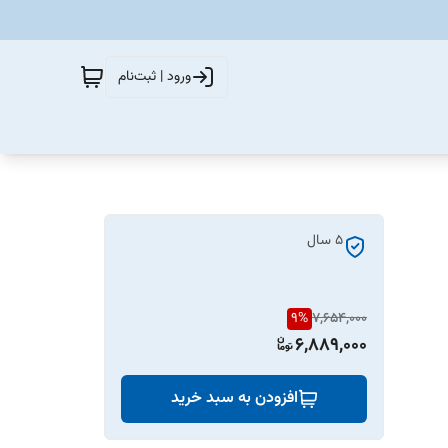
ورود | ثبت‌نام
5 سال
9
%
7,654,000
6,889,000
افزودن به سبد خرید