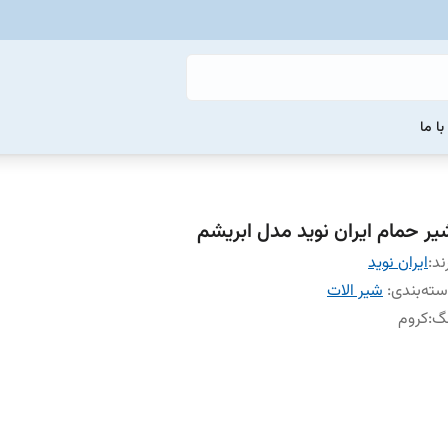
ا ما
یر حمام ایران نوید مدل ابریشم
ند:
ایران نوید
ته‌بندی
:
شیر الات
نگ
:
کروم