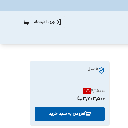
ورود | ثبت‌نام
۵ سال
10
%
4,115,000
3,703,500
افزودن به سبد خرید