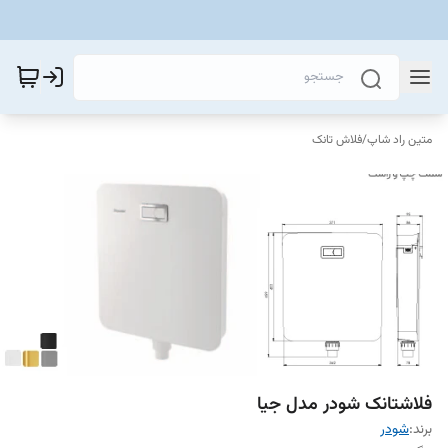
متین راد شاپ
/
فلاش تانک
فلاشتانک شودر مدل جیا
برند:
شودر