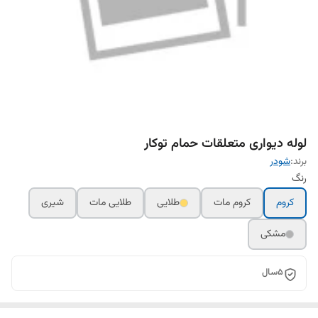
لوله دیواری متعلقات حمام توکار
برند:
شودر
رنگ
کروم
کروم مات
طلایی
طلایی مات
شیری
مشکی
5سال