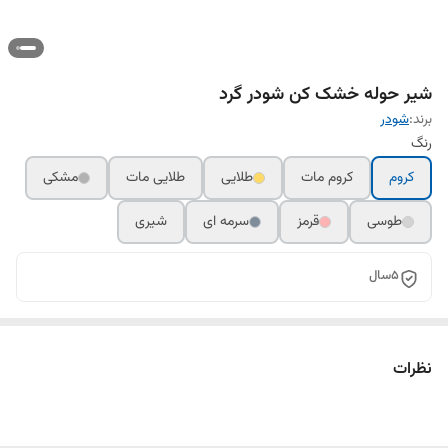
شیر حوله خشک کن شودر گرد
برند:
شودر
رنگ
کروم
کروم مات
طلایی
طلایی مات
مشکی
طوسی
قرمز
سرمه ای
شیری
5سال
نظرات