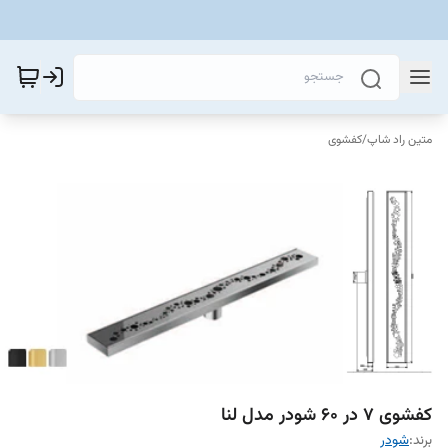
متین راد شاپ
/
کفشوی
کفشوی 7 در 60 شودر مدل لنا
برند:
شودر