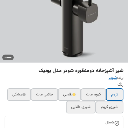
شیر آشپزخانه دومنظوره شودر مدل یونیک
برند:
شودر
رنگ
کروم
کروم مات
طلایی
طلایی مات
مشکی
شیری کروم
شیری طلایی
5سال