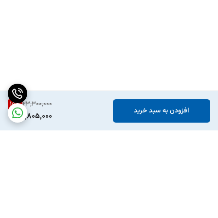
15
%
23,300,000
افزودن به سبد خرید
19,805,000
برگشت به بالا