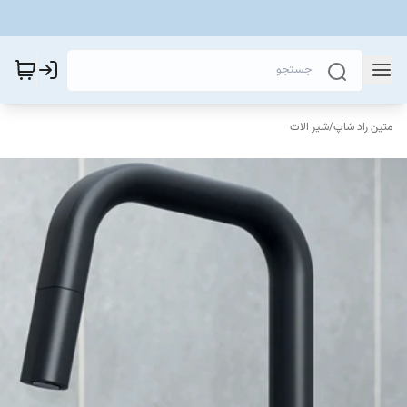
متین راد شاپ
/
شیر الات