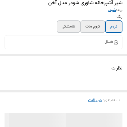
شیر آشپزخانه شاوری شودر مدل آخن
برند:
شودر
رنگ
کروم
کروم مات
مشکی
5سال
نظرات
دسته‌بندی
:
شیر الات