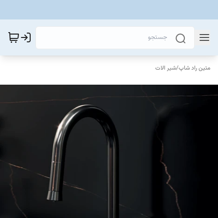
متین راد شاپ
/
شیر الات