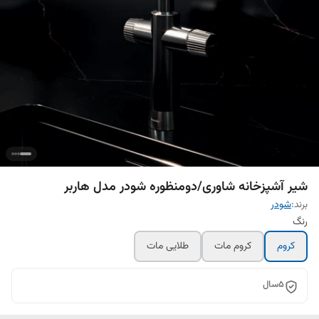
شیر آشپزخانه شاوری/دومنظوره شودر مدل هاربر
برند:
شودر
رنگ
کروم
کروم مات
طلایی مات
5سال