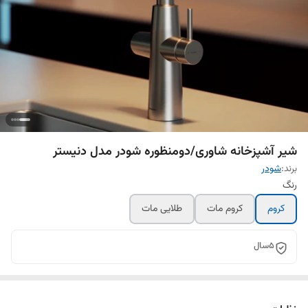
شیر آشپزخانه شاوری/دومنظوره شودر مدل دنیستر
برند:
شودر
رنگ
کروم
کروم مات
طلایی مات
5سال