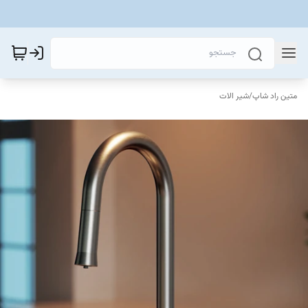
متین راد شاپ
/
شیر الات