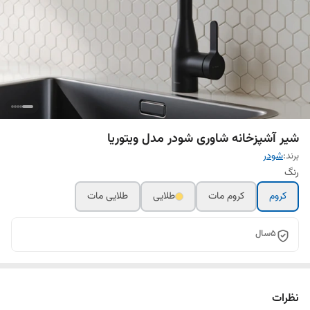
شیر آشپزخانه شاوری شودر مدل ویتوریا
برند:
شودر
رنگ
کروم
کروم مات
طلایی
طلایی مات
5سال
نظرات