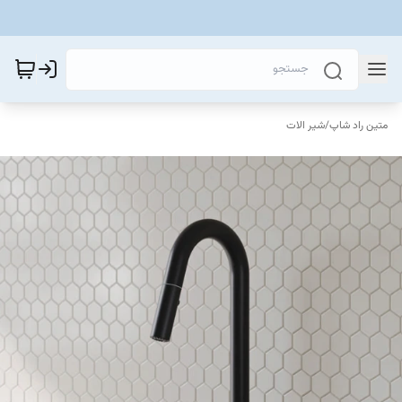
متین راد شاپ
/
شیر الات