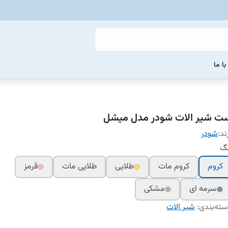
ا ما
ت شیر الات شودر مدل میشل
ند:
شودر
نگ
کروم
کروم مات
طلایی
طلایی مات
قرمز
سرمه ای
مشکی
ته‌بندی
:
شیر الات