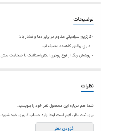
توضیحات
-کارتريج سراميکي مقاوم در برابر دما و فشار بالا
- داراي پرالتور کاهنده مصرف آب
- پوشش رنگ از نوع پودري الکترواستاتيک با ضخامت بيش از 100 ميکر
- آلیاژ برنج خالص
-پوششPVD( الیه نشانی تحت خالء(مطابق با استاندارد روز دنیا
- دسته اهرمی برای کنترل بدون زحمت دما و جریان آب
نظرات
-ساختار ارگونوميک
- نصب سريع و آسان
شما هم درباره این محصول نظر خود را بنویسید.
- سايز کارتريج: mm 35
برای ثبت نظر، لازم است ابتدا وارد حساب کاربری خود شوید.
-کنترل کيفيت صددرصد
افزودن نظر
- ضد زنگ و خوردگ