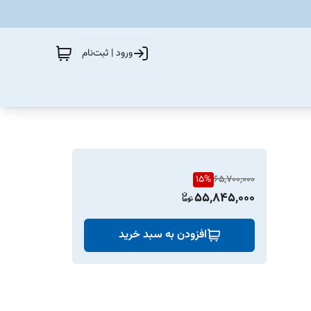
ورود | ثبت‌نام
15
%
65,700,000
55,845,000
افزودن به سبد خرید