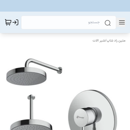
متین راد شاپ
/
شیر الات