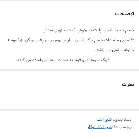
توضیحات
حمام تیپ ١ شامل: پلیت+سردوش ثابت+بازویی سقفی
**تمامی متعلقات حمام توکار (تاین، مارینو،رومر، رومر پلاس،روگن، زیگموند)
با لوله سقفی می باشد.
*رنگ سرمه ای و قرمز به صورت سفارشی آماده می گردد.
نظرات
دسته‌بندی
:
شیر الات
برچسب‌ها :
شیر الات توکار