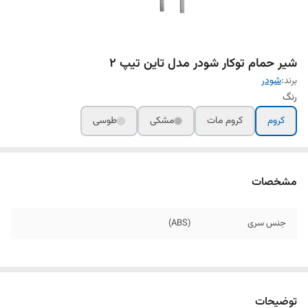
شیر حمام توکار شودر مدل تاین تیپ ۲
برند:
شودر
رنگ
کروم
کروم مات
مشکی
طوسی
مشخصات
جنس سری
(ABS)
توضیحات