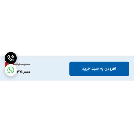
15
%
13,100,000
افزودن به سبد خرید
11,135,000
برگشت به بالا