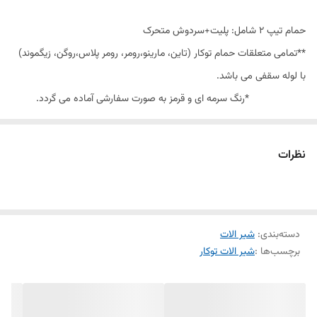
حمام تیپ ٢ شامل: پلیت+سردوش متحرک
**تمامی متعلقات حمام توکار (تاین، مارینو،رومر، رومر پلاس،روگن، زیگموند)
با لوله سقفی می باشد.
*رنگ سرمه ای و قرمز به صورت سفارشی آماده می گردد.
کارتريج سراميکي مقاوم در برابر دما و فشار باال داراي پرالتور کاهنده مصرف
آب ساختار ارگونوميک نصب سريع و آسان پوشش رنگ از نوع پودري
نظرات
الکترواستاتيک با ضخامت بيش از 100 ميکرون پوششPVD( الیه نشانی تحت
خالء(مطابق با استاندارد روز دنیا سايز کارتريج: mm 35 کنترل کيفيت
صددرصد آلیاژ برنج خالص ضد زنگ و خوردگی
دسته‌بندی
:
شیر الات
برچسب‌ها :
شیر الات توکار