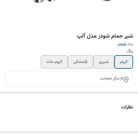
شیر حمام شودر مدل آلپ
برند:
شودر
رنگ
کروم
شیری
مشکی
کروم مات
5 سال ضمانت
نظرات