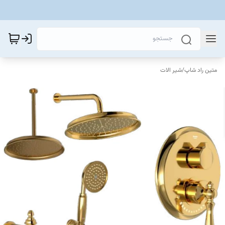
متین راد شاپ
/
شیر الات