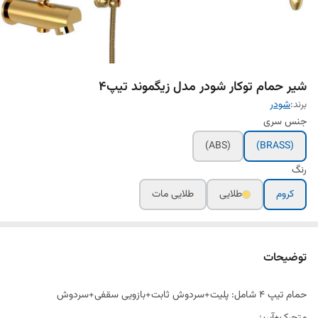
شیر حمام توکار شودر مدل زیگموند تیپ۴
برند:
شودر
جنس سری
(ABS)
(BRASS)
رنگ
کروم
طلایی
طلایی مات
توضیحات
حمام تیپ ٤ شامل: پلیت+سردوش ثابت+بازویی سقفی+سردوش