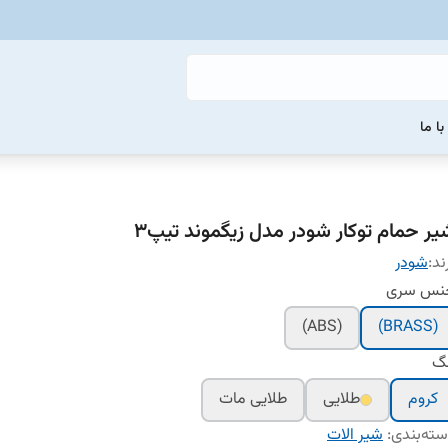
ا ما
یر حمام توکار شودر مدل زیگموند تیپ۳
ند:
شودر
نس سری
(ABS)
(BRASS)
نگ
کروم
طلایی
طلایی مات
ته‌بندی
:
شیر الات