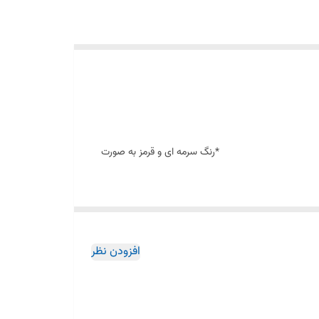
 باشد. *رنگ سرمه ای و قرمز به صورت
ارائه در دو مدل بازویی)دیواری( و یا سقفی امکان
افزودن نظر