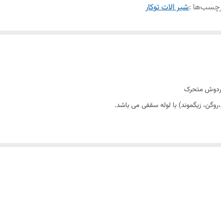
چسب‌ها :
شیر الات توکار
ینو،رومر، رومر پلاس،روگن، زیگموند) با لوله سقفی می
 و آسان نازل های سیلیکونی سردوش با قابلیت رسوب گیری کمتر دوش های توکار قابل 
ر پاکیزگی آسان ساختار ارگونومیک سایز کارتریج: mm 35 کنترل کیفیت صددرصد