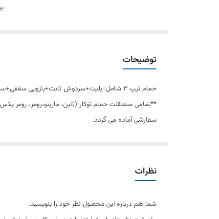
بر
توضیحات
حمام تیپ ٣ شامل: پلیت+سردوش ثابت+بازویی سقفی+سردوش متحرک
**تمامی متعلقات حمام توکار (تاین، مار
سفارشی آماده می گردد.
کارتریج سرامیکی مقاوم در برابر دما و فشار باال نصب سریع
دسترسی به قطعات داخلی بدون تخریب منعطف در جانمایی اشغال فضای کمت
نظرات
شما هم درباره این محصول نظر خود را بنویسید.