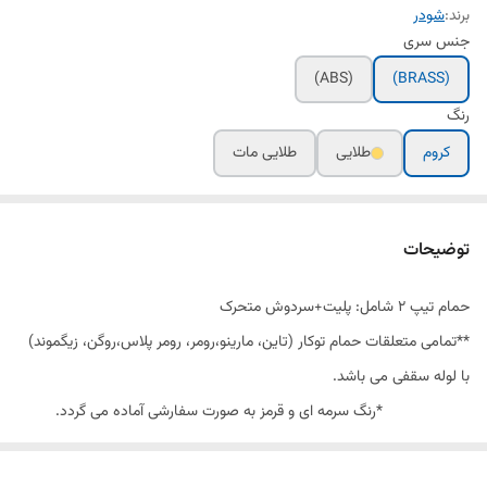
برند:
شودر
جنس سری
(ABS)
(BRASS)
رنگ
کروم
طلایی
طلایی مات
توضیحات
حمام تیپ ٢ شامل: پلیت+سردوش متحرک
**تمامی متعلقات حمام توکار (تاین، مارینو،رومر، رومر پلاس،روگن، زیگموند)
با لوله سقفی می باشد.
*رنگ سرمه ای و قرمز به صورت سفارشی آماده می گردد.
کارتریج سرامیکی مقاوم در برابر دما و فشار باال نصب سریع و آسان نازل های
سیلیکونی سردوش با قابلیت رسوب گیری کمتر دوش های توکار قابل ارائه در