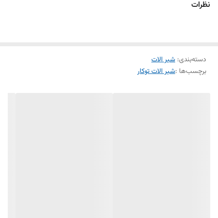
نظرات
دو مدل بازویی)دیواری( و یا سقفی امکان دسترسی به قطعات داخلی بدون
تخریب منعطف در جانمایی اشغال فضای کمتر پاکیزگی آسان ساختار
ارگونومیک سایز کارتریج: mm 35 کنترل کیفیت صددرصد
دسته‌بندی
:
شیر الات
برچسب‌ها :
شیر الات توکار