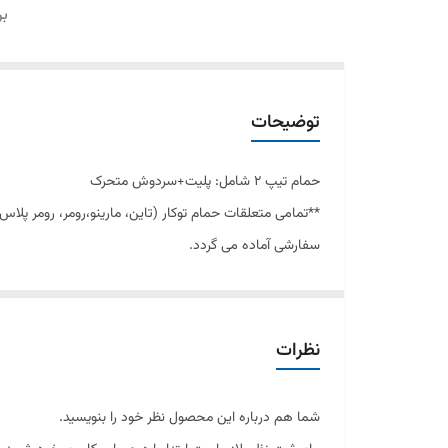
بر
توضیحات
حمام تیپ ٢ شامل: پلیت+سردوش متحرک
**تمامی متعلقات حمام توکار (تاین، مار
سفارشی آماده می گردد.
کارتریج سرامیکی مقاوم در برابر دما و فشار باال نصب سریع
دسترسی به قطعات داخلی بدون تخریب منعطف در جانمایی اشغال فضای کمت
نظرات
شما هم درباره این محصول نظر خود را بنویسید.