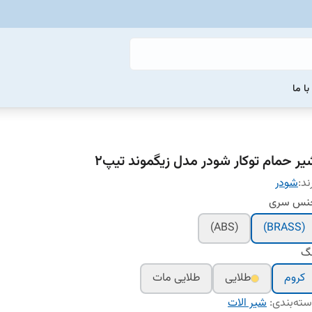
ا ما
یر حمام توکار شودر مدل زیگموند تیپ۲
ند:
شودر
نس سری
(ABS)
(BRASS)
نگ
کروم
طلایی
طلایی مات
ته‌بندی
:
شیر الات