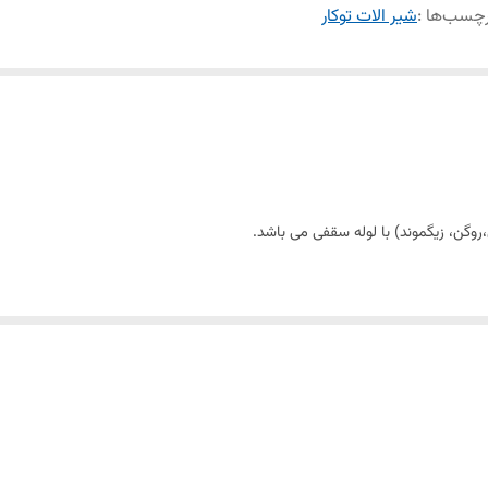
چسب‌ها :
شیر الات توکار
ینو،رومر، رومر پلاس،روگن، زیگموند) با لوله سقفی می
 و آسان نازل های سیلیکونی سردوش با قابلیت رسوب گیری کمتر دوش های توکار قابل 
ر پاکیزگی آسان ساختار ارگونومیک سایز کارتریج: mm 35 کنترل کیفیت صددرصد