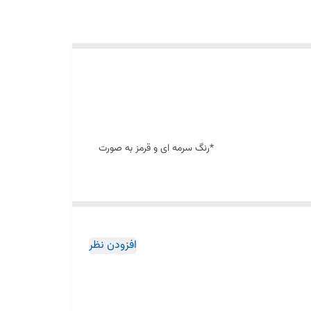
 باشد. *رنگ سرمه ای و قرمز به صورت
ارائه در دو مدل بازویی)دیواری( و یا سقفی امکان
افزودن نظر