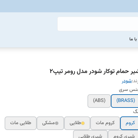
ا ما
یر حمام توکار شودر مدل رومر تیپ۲
ند:
شودر
نس سری
(ABS)
(BRASS)
نگ
کروم
کروم مات
طلایی
مشکی
طلایی مات
شیری کروم
شیری طلایی