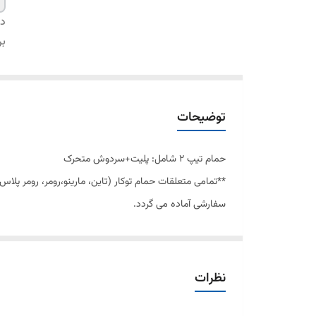
دس
بر
توضیحات
حمام تیپ ٢ شامل: پلیت+سردوش متحرک
**تمامی متعلقات حمام توکار (تاین، مار
سفارشی آماده می گردد.
کارتریج سرامیکی مقاوم در برابر دما و فشار باال نصب سریع
دسترسی به قطعات داخلی بدون تخریب منعطف در جانمایی اشغال فضای کمت
نظرات