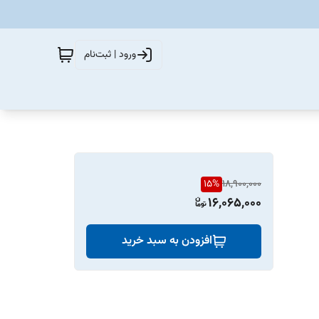
ورود | ثبت‌نام
15
%
18,900,000
16,065,000
افزودن به سبد خرید