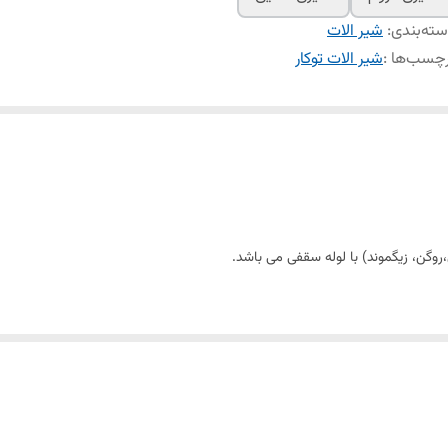
ته‌بندی
:
شیر الات
چسب‌ها :
شیر الات توکار
ینو،رومر، رومر پلاس،روگن، زیگموند) با لوله سقفی می
 و آسان نازل های سیلیکونی سردوش با قابلیت رسوب گیری کمتر دوش های توکار قابل 
ر پاکیزگی آسان ساختار ارگونومیک سایز کارتریج: mm 35 کنترل کیفیت صددرصد