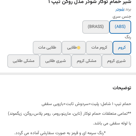
شیر حمام توکار شودر مدل روگن تیپ ۱
برند:
شودر
جنس سری
(BRASS)
(ABS)
رنگ
کروم
کروم مات
طلایی
طلایی مات
شیری کروم
مشکی کروم
شیری طلایی
مشکی طلایی
توضیحات
حمام تیپ ١ شامل: پلیت+سردوش ثابت+بازویی سقفی
**تمامی متعلقات حمام توکار (تاین، مارینو،رومر، رومر پلاس،روگن، زیگموند)
با لوله سقفی می باشد.
*رنگ سرمه ای و قرمز به صورت سفارشی آماده می گردد.