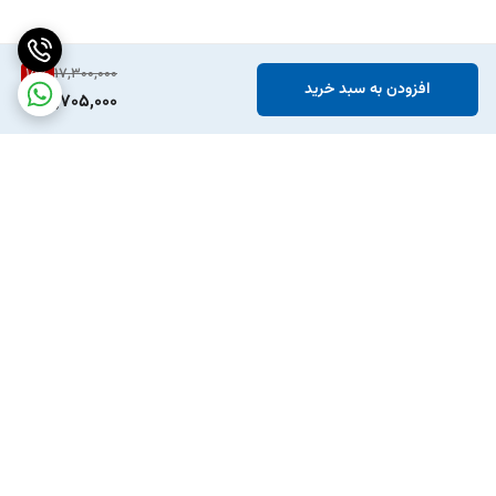
15
%
17,300,000
افزودن به سبد خرید
14,705,000
برگشت به بالا