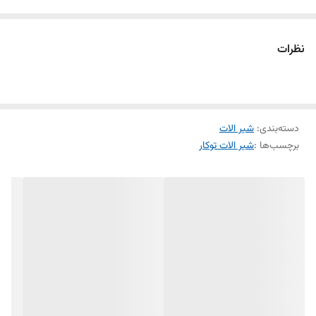
کاتریج سرامیکی مقاوم در برابر دما و فشار باال نصب سریع و آسان نازل های
سیلیکونی سردوش با قابلیت رسوب گیری کمتر دوش های توکار قابل ارائه در
نظرات
دو مدل بازویی)دیواری( و یا سقفی امکان دسترسی به قطعات داخلی بدون
تخریب منعطف در جانمایی اشغال فضای کمتر پاکیزگی آسان ساختار
ارگونومیک سایز کارتریج: mm 35 کنترل کیفیت صددرصد
دسته‌بندی
:
شیر الات
برچسب‌ها :
شیر الات توکار