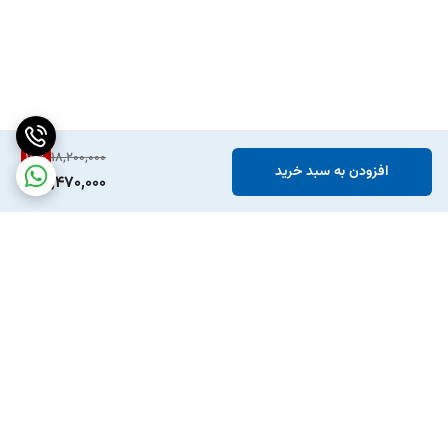
15
%
18,200,000
افزودن به سبد خرید
15,470,000
برگشت به بالا