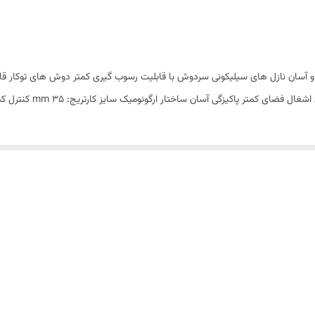
 و آسان نازل های سیلیکونی سردوش با قابلیت رسوب گیری کمتر دوش های توکار قابل 
ر پاکیزگی آسان ساختار ارگونومیک سایز کارتریج: mm 35 کنترل کیفیت صددرصد