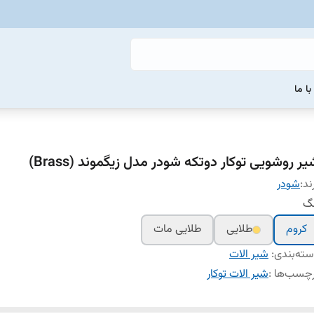
ا ما
ر روشویی توکار دوتکه شودر مدل زیگموند (Brass)
ند:
شودر
نگ
کروم
طلایی
طلایی مات
ته‌بندی
:
شیر الات
چسب‌ها :
شیر الات توکار