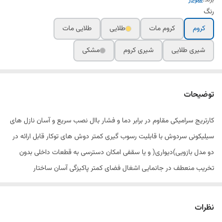
برند:
شودر
رنگ
کروم
کروم مات
طلایی
طلایی مات
شیری طلایی
شیری کروم
مشکی
توضیحات
کارتریج سرامیکی مقاوم در برابر دما و فشار باال نصب سریع و آسان نازل های
سیلیکونی سردوش با قابلیت رسوب گیری کمتر دوش های توکار قابل ارائه در
دو مدل بازویی)دیواری( و یا سقفی امکان دسترسی به قطعات داخلی بدون
تخریب منعطف در جانمایی اشغال فضای کمتر پاکیزگی آسان ساختار
ارگونومیک سایز کارتریج: mm 35 کنترل کیفیت صددرصد
نظرات