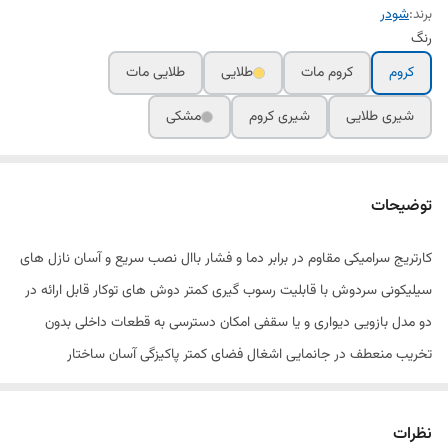
برند:
شودر
رنگ
کروم
کروم مات
طلایی
طلایی مات
شیری طلایی
شیری کروم
مشکی
توضیحات
کارتریج سرامیکی مقاوم در برابر دما و فشار باال نصب سریع و آسان نازل های
سیلیکونی سردوش با قابلیت رسوب گیری کمتر دوش های توکار قابل ارائه در
دو مدل بازویی دیواری و یا سقفی امکان دسترسی به قطعات داخلی بدون
تخریب منعطف در جانمایی اشغال فضای کمتر پاکیزگی آسان ساختار
ارگونومیک سایز کارتریج: mm 35 کنترل کیفیت صددرصد
نظرات