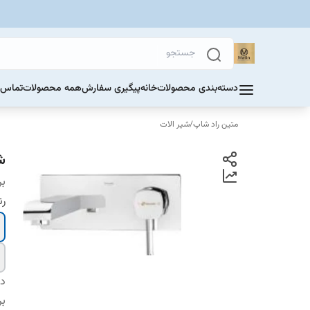
دسته‌بندی محصولات
خانه
پیگیری سفارش
همه محصولات
تماس ب
متین راد شاپ
/
شیر الات
شی
بر
ر
دس
بر