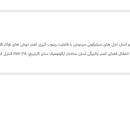
 و آسان نازل های سیلیکونی سردوش با قابلیت رسوب گیری کمتر دوش های توکار قابل 
ر پاکیزگی آسان ساختار ارگونومیک سایز کارتریج: mm 35 کنترل کیفیت صددرصد