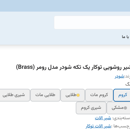
ا ما
ر روشویی توکار یک تکه شودر مدل رومر (Brass)
ند:
شودر
نگ
کروم
کروم مات
طلایی
طلایی مات
شیری طلایی
مشکی
شیری کروم
ته‌بندی
:
شیر الات
چسب‌ها :
شیر الات توکار