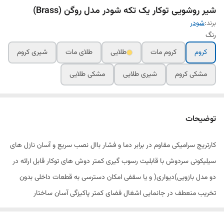
شیر روشویی توکار یک تکه شودر مدل روگن (Brass)
برند:
شودر
رنگ
کروم
کروم مات
طلایی
طلای مات
شیری کروم
مشکی کروم
شیری طلایی
مشکی طلایی
توضیحات
کارتریج سرامیکی مقاوم در برابر دما و فشار باال نصب سریع و آسان نازل های
سیلیکونی سردوش با قابلیت رسوب گیری کمتر دوش های توکار قابل ارائه در
دو مدل بازویی)دیواری( و یا سقفی امکان دسترسی به قطعات داخلی بدون
تخریب منعطف در جانمایی اشغال فضای کمتر پاکیزگی آسان ساختار
ارگونومیک سایز کارتریج: mm 35 کنترل کیفیت صددرصد