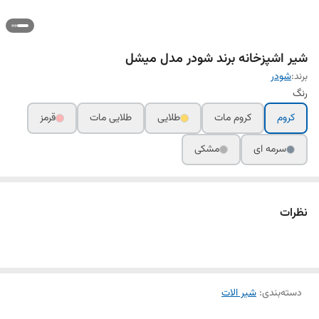
شیر اشپزخانه برند شودر مدل میشل
برند:
شودر
رنگ
کروم
کروم مات
طلایی
طلایی مات
قرمز
سرمه ای
مشکی
نظرات
دسته‌بندی
:
شیر الات