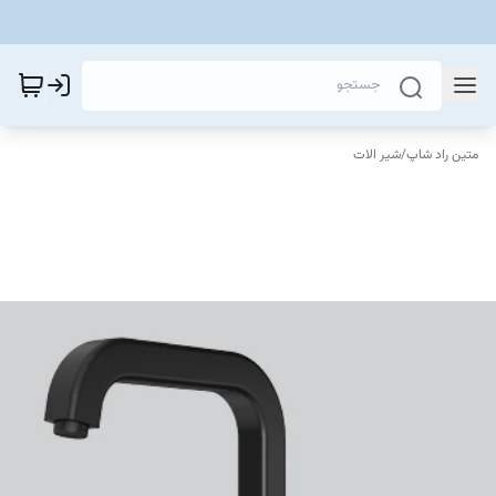
متین راد شاپ
/
شیر الات