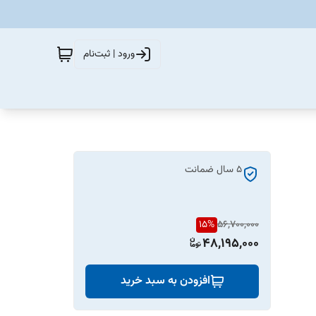
ورود | ثبت‌نام
5 سال ضمانت
15
%
56,700,000
48,195,000
افزودن به سبد خرید