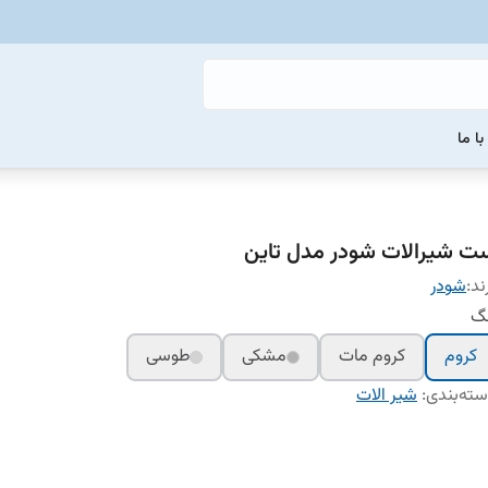
ا ما
ت شیرالات شودر مدل تاین
ند:
شودر
نگ
کروم
کروم مات
مشکی
طوسی
ته‌بندی
:
شیر الات