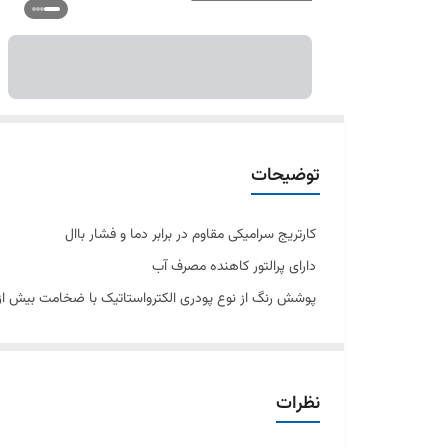
توضیحات
کارتریج سرامیکی مقاوم در برابر دما و فشار باال
دارای پرالتور کاهنده مصرف آب
پوشش رنگ از نوع پودری الکترواستاتیک با ضخامت بیش از 100 میکرو
پوششPVD( الیه نشانی تحت خالء(مطابق با استاندارد روز دنیا
پاکیزگی آسان
ساختار ارگونوميک
نظرات
سايز کارتريج: mm 35