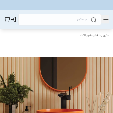
متین راد شاپ
/
شیر الات