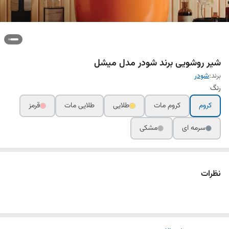
شیر روشویی برند شودر مدل میشل
برند:
شودر
رنگ
کروم
کروم مات
طلایی
طلایی مات
قرمز
سرمه ای
مشکی
نظرات