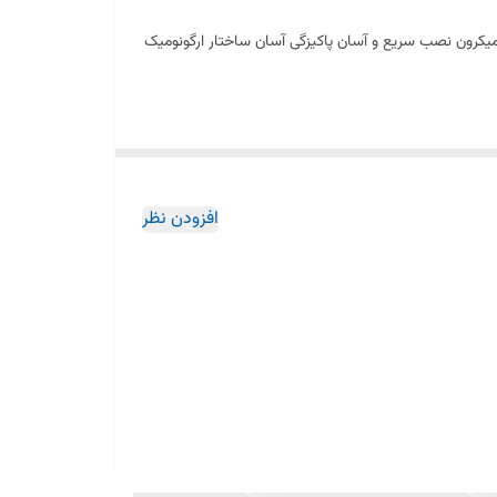
ریج سرامیکی مقاوم در برابر دما و فشار باال دارای پرالتور کاهنده مصرف آب پوشش رنگ از نوع پودری الکترواستاتیک با ضخامت بیش از 100 میکرون نصب سریع و آسان پاکیزگی آسان ساختار ارگونومیک
افزودن نظر