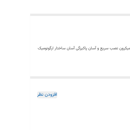
ریج سرامیکی مقاوم در برابر دما و فشار باال دارای پرالتور کاهنده مصرف آب پوشش رنگ از نوع پودری الکترواستاتیک با ضخامت بیش از 100 میکرون نصب سریع و آسان پاکیزگی آسان ساختار ارگونومیک
افزودن نظر