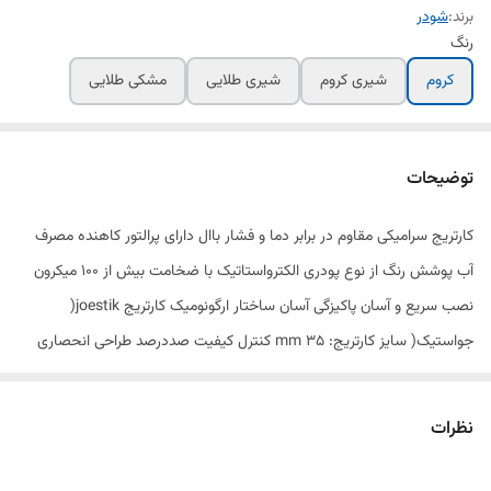
برند:
شودر
رنگ
کروم
شیری کروم
شیری طلایی
مشکی طلایی
توضیحات
کارتریج سرامیکی مقاوم در برابر دما و فشار باال دارای پرالتور کاهنده مصرف
آب پوشش رنگ از نوع پودری الکترواستاتیک با ضخامت بیش از 100 میکرون
نصب سریع و آسان پاکیزگی آسان ساختار ارگونومیک کارتریج joestik(
جواستیک( سایز کارتریج: mm 35 کنترل کیفیت صددرصد طراحی انحصاری
نظرات