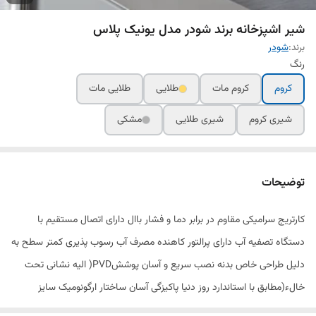
شیر اشپزخانه برند شودر مدل یونیک پلاس
برند:
شودر
رنگ
کروم
کروم مات
طلایی
طلایی مات
شیری کروم
شیری طلایی
مشکی
توضیحات
کارتریج سرامیکی مقاوم در برابر دما و فشار باال دارای اتصال مستقیم با
دستگاه تصفیه آب دارای پرالتور کاهنده مصرف آب رسوب پذیری کمتر سطح به
دلیل طراحی خاص بدنه نصب سریع و آسان پوششPVD( الیه نشانی تحت
خالء(مطابق با استاندارد روز دنیا پاکیزگی آسان ساختار ارگونومیک سایز
کارتریج: mm 35 کنترل کیفیت صددرصد پوشش رنگ از نوع پودری