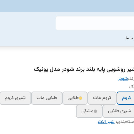
ا ما
یر روشویی پایه بلند برند شودر مدل یونیک
ند:
شودر
نگ
کروم
کروم مات
طلایی
طلایی مات
شیری کروم
شیری طلایی
مشکی
ته‌بندی
:
شیر الات