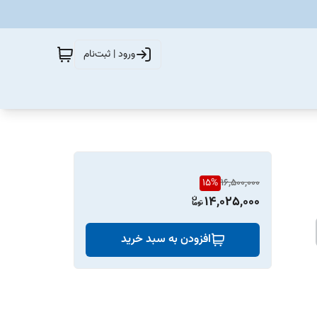
ورود | ثبت‌نام
15
%
16,500,000
14,025,000
افزودن به سبد خرید