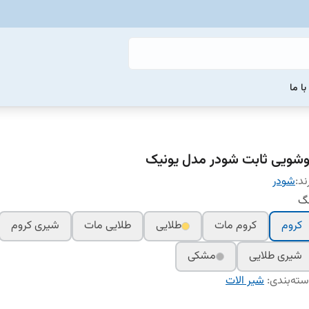
ا ما
وشویی ثابت شودر مدل یونیک
ند:
شودر
نگ
کروم
کروم مات
طلایی
طلایی مات
شیری کروم
شیری طلایی
مشکی
ته‌بندی
:
شیر الات