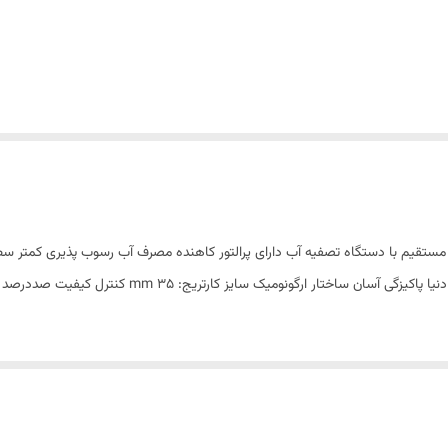
تصال مستقیم با دستگاه تصفیه آب دارای پرالتور کاهنده مصرف آب رسوب پذیری کمت
پوششPVD( الیه نشانی تحت خالء(مطابق با استاندارد روز 