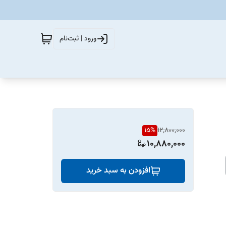
ورود | ثبت‌نام
15
%
12,800,000
10,880,000
افزودن به سبد خرید