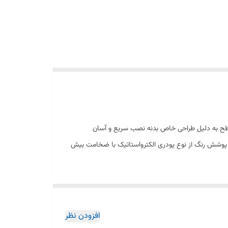
ر سطح به دلیل طراحی خاص بدنه نصب سریع و آسان
دنیا پاکیزگی آسان ساختار ارگونومیک سایز کارتریج: mm 35 کنترل کیفیت صددرصد پوشش رنگ از نوع پودری الکترواستاتیک با ضخامت بیش
افزودن نظر