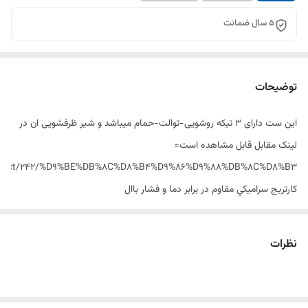
5 سال ضمانت
توضیحات
این ست دارای ۳ تیکه روشویی-توالت-حمام میباشد و شیر ظرفشویی ان در
لینک مقابل قابل مشاهده است=
/product/242/%D9%BE%DB%8C%D8%B4%D9%86%D9%88%DB%8C%D8%B3/
کارتريج سراميکي مقاوم در برابر دما و فشار باال
داراي پرالتور کاهنده مصرف آب
رسوب پذيري کمتر سطح به دليل طراحي خاص بدنه
نظرات
پوششPVD( الیه نشانی تحت خالء(مطابق با استاندارد روز دنیا
شيرآشپزخانه شاوري جهت پوشش فضاي بيشتر در هنگام شستشو
آلیاژ برنج خالص