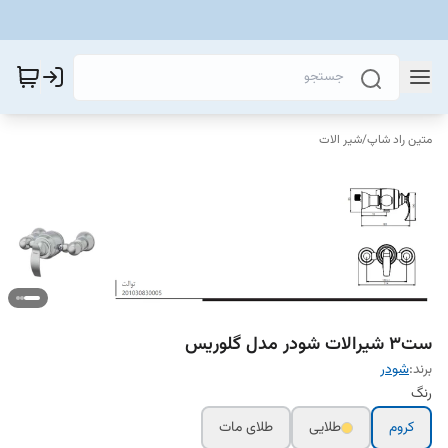
متین راد شاپ
/
شیر الات
ست۳ شیرالات شودر مدل گلوریس
برند:
شودر
رنگ
کروم
طلایی
طلای مات