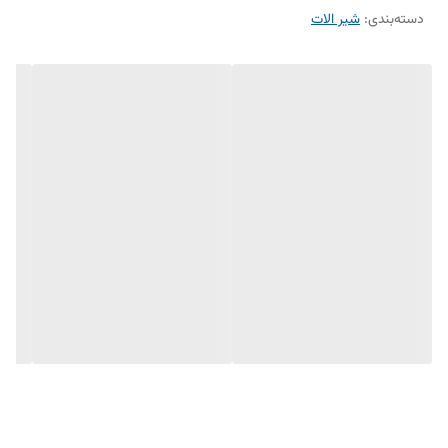
دسته‌بندی
:
ضد زنگ و خوردگی
شیر الات
ساختار ارگونوميک
نصب سريع و آسان
سايز کارتريج: mm 35
کنترل کيفيت صددرصد