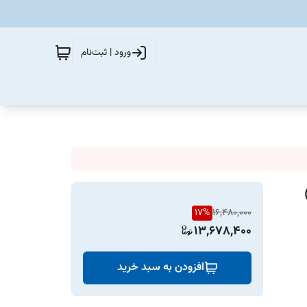
ورود | ثبت‌نام
17
%
16,480,000
13,678,400
افزودن به سبد خرید