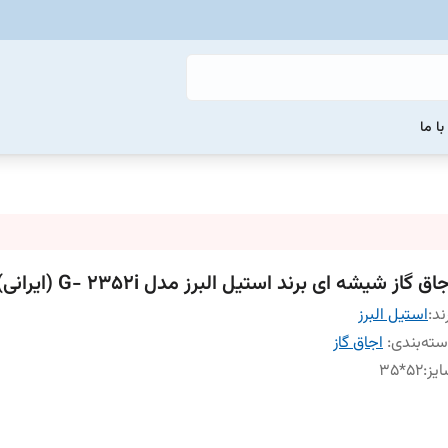
ا ما
اق گاز شیشه ای برند استیل البرز مدل G- 2352i (ایرانی)
ند:
استیل البرز
ته‌بندی
:
اجاق گاز
یز
:
52*35